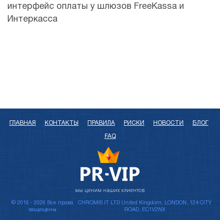
интерфейс оплаты у шлюзов FreeKassa и
Интеркасса
ГЛАВНАЯ
КОНТАКТЫ
ПРАВИЛА
РИСКИ
НОВОСТИ
БЛОГ
FAQ
мы ценим наших клиентов
© 2016 - 2026 Все права
CHROMIS IT LTD United Kingdom, LONDON, 124 CITY
защищены
ROAD, EC1V2NX