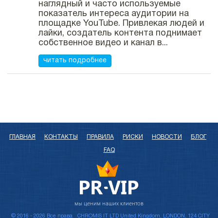
наглядный и часто используемые
показатель интереса аудитории на
площадке YouTube. Привлекая людей и
лайки, создатель контента поднимает
собственное видео и канал в...
читать подробнее
ГЛАВНАЯ
КОНТАКТЫ
ПРАВИЛА
РИСКИ
НОВОСТИ
БЛОГ
FAQ
мы ценим наших клиентов
© 2016 - 2026 Все права
CHROMIS IT LTD United Kingdom, LONDON, 124 CITY