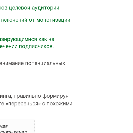
сов целевой аудитории.
отключений от монетизации
изирующимися как на
лечении подписчиков.
 внимание потенциальных
инга, правильно формируя
те «пересечься» с похожими
чая
днять канал.