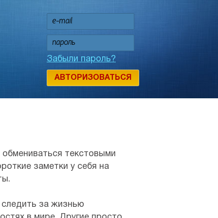
Забыли пароль?
АВТОРИЗОВАТЬСЯ
и обмениваться текстовыми
откие заметки у себя на
ты.
 следить за жизнью
остях в мире. Другие просто