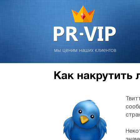
мы ценим наших клиентов
Как накрутить 
Твит
сооб
стра
Неко
знам