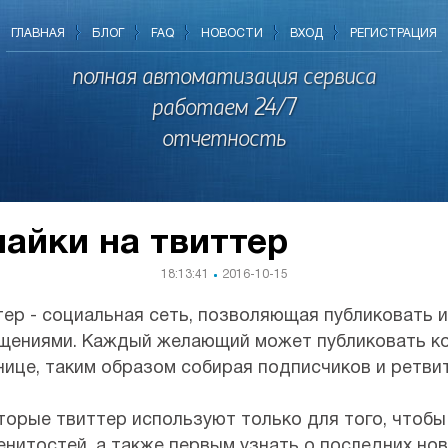
ГЛАВНАЯ
БЛОГ
FAQ
НОВОСТИ
ВХОД
РЕГИСТРАЦИЯ
полная автоматизация сервиса
работаем 24/7
отчетность
лайки на твиттер
18:13:41
2016-10-15
тер - социальная сеть, позволяющая публиковать 
щениями. Каждый желающий может публиковать кор
нице, таким образом собирая подписчиков и ретви
торые твиттер используют только для того, чтобы
енитостей, а также первым узнать о последних нов