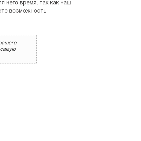
 него время, так как наш
еете возможность
 вашего
а самую