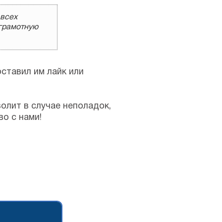
 всех
 грамотную
ставил им лайк или
олит в случае неполадок,
о с нами!