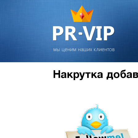
мы ценим наших клиентов
Накрутка добав