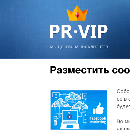
мы ценим наших клиентов
Разместить со
Собс
ее в
буде
Во м
наша