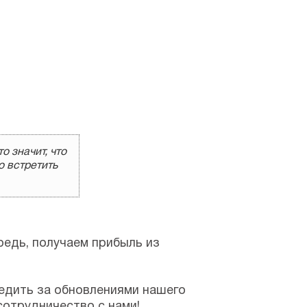
о значит, что
о встретить
редь, получаем прибыль из
ледить за обновлениями нашего
сотрудничество с нами!